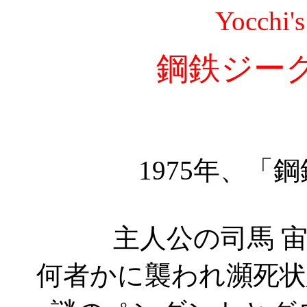
Yocchi'
鋼鉄ジー
1975年、「
主人公の司馬 
何者かに襲われ瀕死状