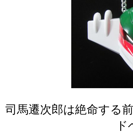
司馬遷次郎は絶命する
ド